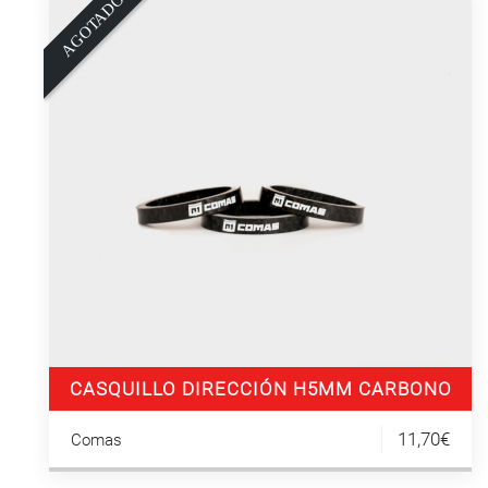
O
A
G
O
T
A
D
CASQUILLO DIRECCIÓN H5MM CARBONO
(3UN)
11,70€
Comas