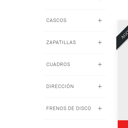
CASCOS
A
G
O
T
A
D
ZAPATILLAS
CUADROS
DIRECCIÓN
FRENOS DE DISCO