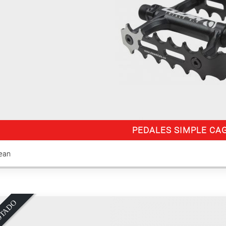
PEDALES SIMPLE CA
lean
O