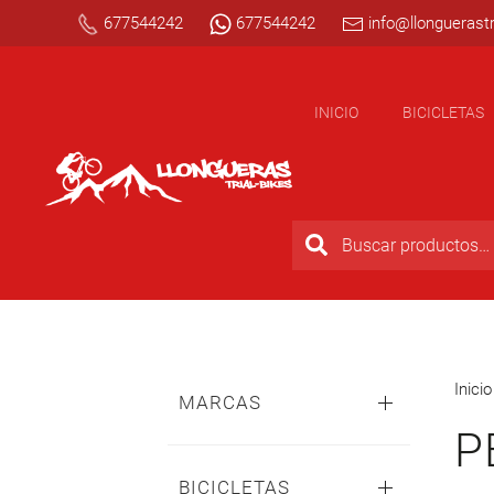
677544242
677544242
info@llonguerastr
INICIO
BICICLETAS
Inicio
MARCAS
BICICLETAS