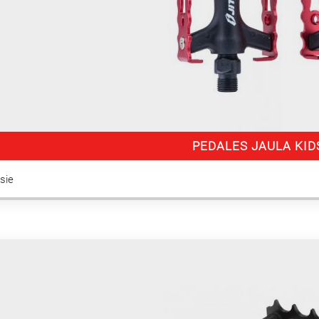
PEDALES JAULA KI
itsie