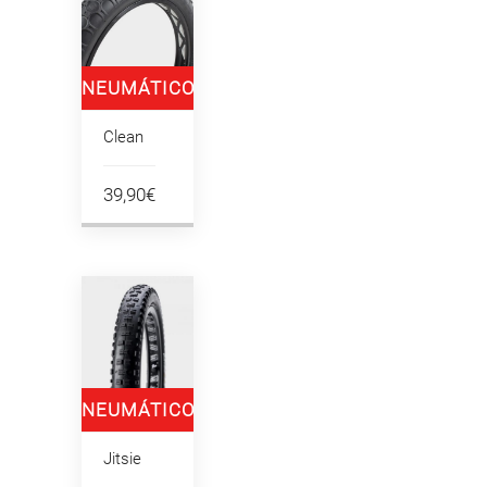
NEUMÁTICO
KOALA
Clean
19″X2.60
39,90€
NEUMÁTICO
TRA
Jitsie