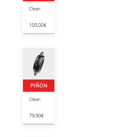
LIBRE 135.9
Clean
18T
105,00€
PIÑÓN
LIBRE 108
Clean
18T
79,90€