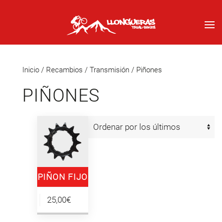
Inicio
/
Recambios
/
Transmisión
/ Piñones
PIÑONES
PIÑON FIJO
SHIMANO
25,00€
HG