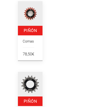
PIÑÓN
LIBRE 108.9
Comas
18T
78,50€
PIÑÓN