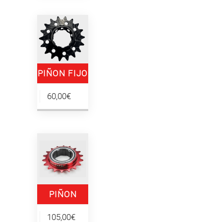
PIÑON FIJO
18T
60,00€
CHORRILLAS
PIÑON
LIBRE 135.9
105,00€