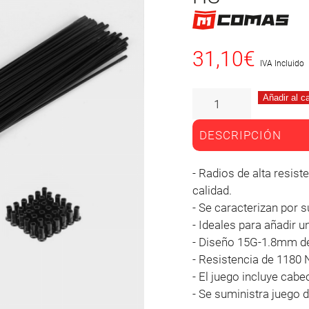
31,10
€
IVA Incluido
Añadir al ca
DESCRIPCIÓN
- Radios de alta resistencia fabricados en acero inoxidable de alta
calidad.
- Se caracterizan por su
- Ideales para añadir un
- Diseño 15G-1.8mm de 
- Resistencia de 1180 
- El juego incluye cabec
- Se suministra juego 