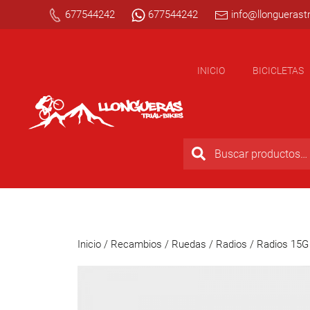
677544242
677544242
info@llonguerastr
INICIO
BICICLETAS
Inicio
/
Recambios
/
Ruedas
/
Radios
/ Radios 15G