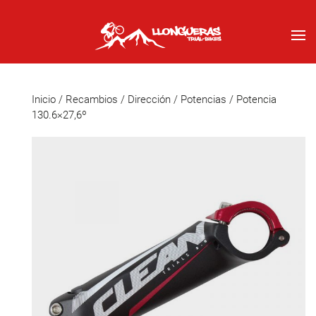
Inicio
/
Recambios
/
Dirección
/
Potencias
/ Potencia
130.6×27,6º