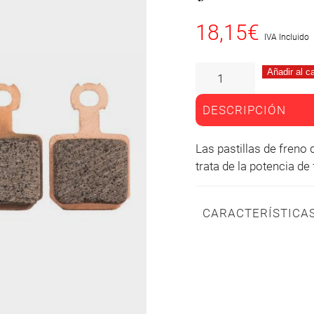
18,15
€
IVA Incluido
Añadir al ca
DESCRIPCIÓN
Las pastillas de freno de disco Jitsie Race son la referencia cuando se
trata de la potencia de
CARACTERÍSTICA