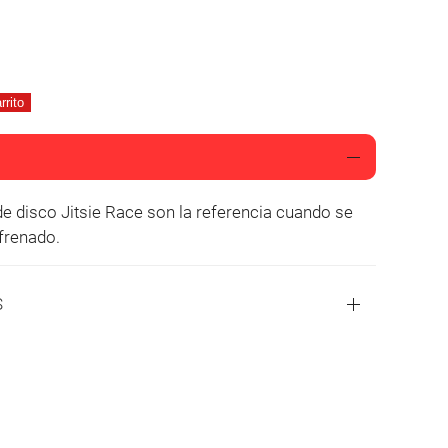
rrito
 frenado.
S