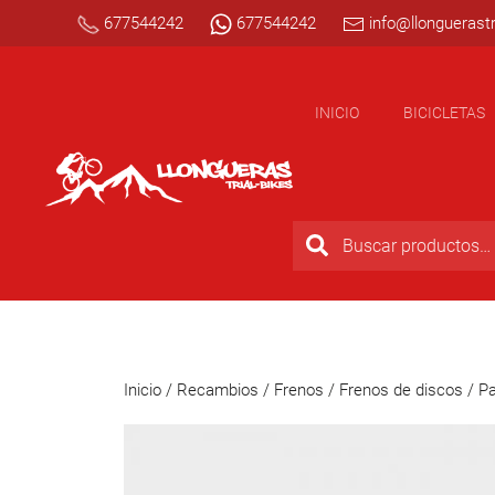
677544242
677544242
info@llonguerastr
INICIO
BICICLETAS
Inicio
/
Recambios
/
Frenos
/
Frenos de discos
/
Pa