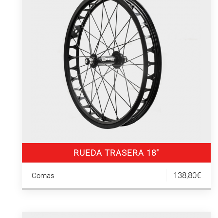
RUEDA TRASERA 18″
138,80€
Comas