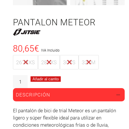
PANTALON METEOR
80,65
€
IVA Incluido
26"/XXS
28"/XS
30"/S
32"/M
Añadir al carrito
DESCRIPCIÓN
El pantalón de bici de trial Meteor es un pantalón
ligero y súper flexible ideal para utilizar en
condiciones meteorológicas frías o de lluvia,