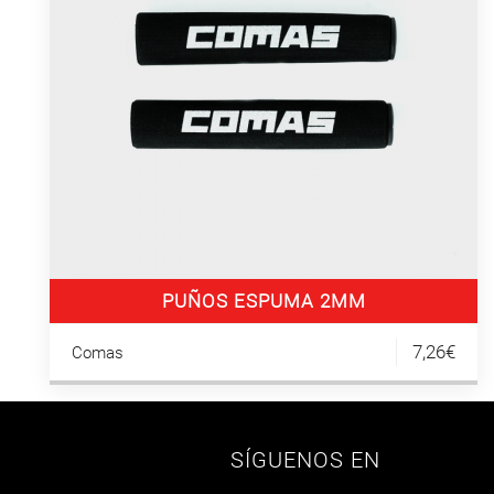
PUÑOS ESPUMA 2MM
7,26€
Comas
SÍGUENOS EN