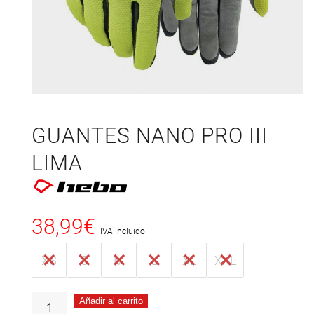
GUANTES NANO PRO III
LIMA
38,99
€
IVA Incluido
XS
S
M
L
XL
XXL
Añadir al carrito