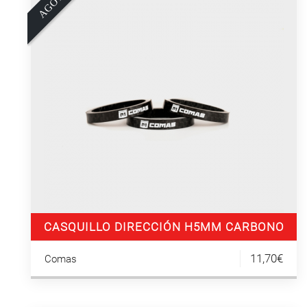
A
G
O
T
A
D
CASQUILLO DIRECCIÓN H5MM CARBONO
(3UN)
11,70€
Comas