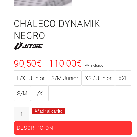
CHALECO DYNAMIK
NEGRO
90,50
€
-
110,00
€
IVA Incluido
L/XL Junior
S/M Junior
XS / Junior
XXL
S/M
L/XL
Añadir al carrito
DESCRIPCIÓN