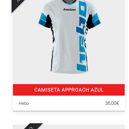
A
G
O
T
A
D
CAMISETA APPROACH AZUL
36,00€
Hebo