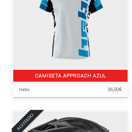
CAMISETA APPROACH AZUL
36,00€
Hebo
O
A
G
O
T
A
D