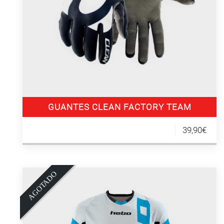
GUANTES CLEAN FACTORY TEAM
39,90€
O
A
G
O
T
A
D