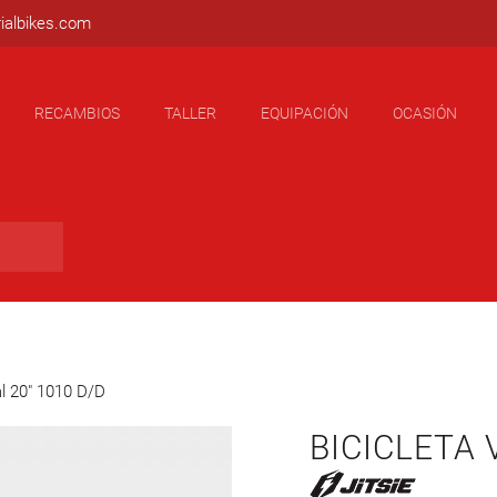
ialbikes.com
RECAMBIOS
TALLER
EQUIPACIÓN
OCASIÓN
al 20″ 1010 D/D
BICICLETA