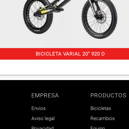
BICICLETA VARIAL 20″ 920 D
EMPRESA
PRODUCTOS
Envios
Bicicletas
Aviso legal
Recambios
Privacidad
Equipo