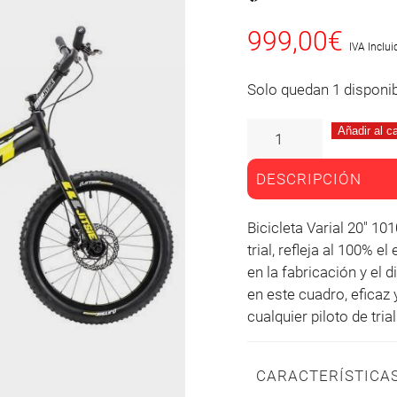
999,00
€
IVA Inclui
Solo quedan 1 disponi
Añadir al ca
DESCRIPCIÓN
Bicicleta Varial 20" 1010 llevando la innovación a un nivel superior en el
trial, refleja al 100% e
en la fabricación y el
en este cuadro, eficaz 
cualquier piloto de trial
CARACTERÍSTICA