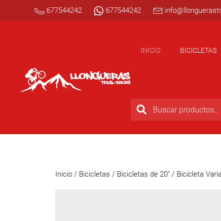
677544242
677544242
info@llonguerastr
INICIO
BICICLETAS
Inicio
/
Bicicletas
/
Bicicletas de 20"
/ Bicicleta Vari