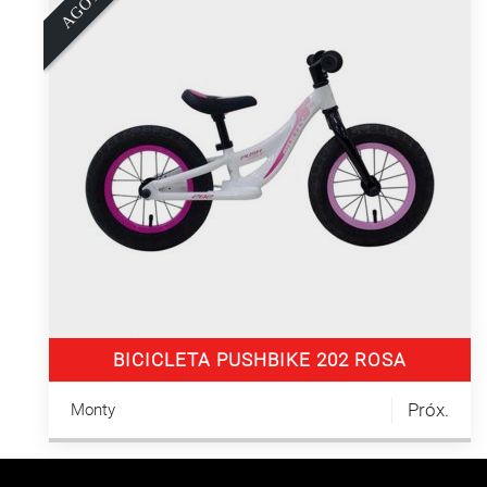
A
G
O
T
A
D
BICICLETA PUSHBIKE 202 ROSA
Próx.
Monty